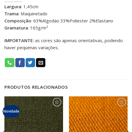
Largura
: 1,45cm
Trama
: Maquinetado
Composição
: 63%Algodäo 33%Poliester 2%Elastano
Gramatura
: 165g/m²
IMPORTANTE:
as cores são apenas orientativas, podendo
haver pequenas variações.
PRODUTOS RELACIONADOS
Adicionar
Adicionar
Novidade
aos meus
aos meus
favoritos
favoritos