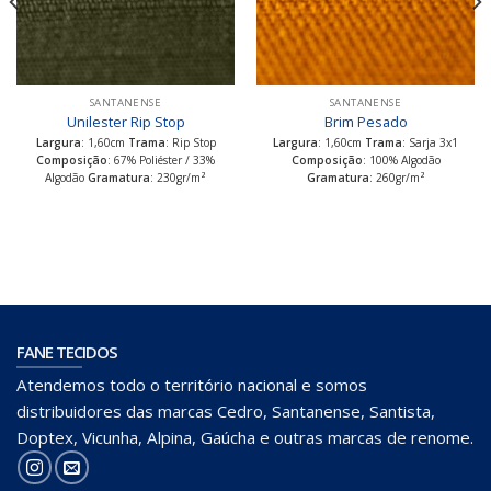
SANTANENSE
SANTANENSE
Unilester Rip Stop
Brim Pesado
Largura
: 1,60cm
Trama
: Rip Stop
Largura
: 1,60cm
Trama
: Sarja 3x1
Composição
: 67% Poliéster / 33%
Composição
: 100% Algodão
Algodão
Gramatura
: 230gr/m²
Gramatura
: 260gr/m²
FANE TECIDOS
Atendemos todo o território nacional e somos
distribuidores das marcas Cedro, Santanense, Santista,
Doptex, Vicunha, Alpina, Gaúcha e outras marcas de renome.