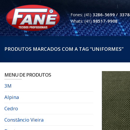
Skip
to
Fones: (41)
3286-5699 / 3378
content
Whats: (41)
98517-9908
PRODUTOS MARCADOS COM A TAG “UNIFORMES”
MENU DE PRODUTOS
3M
Alpina
Cedro
Constâncio Vieira