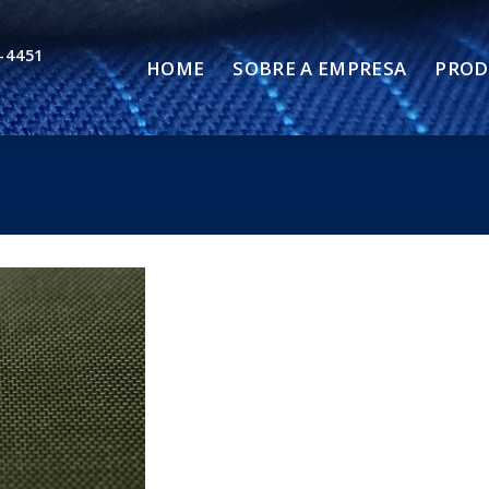
-4451
HOME
SOBRE A EMPRESA
PROD
Adicionar
aos meus
favoritos