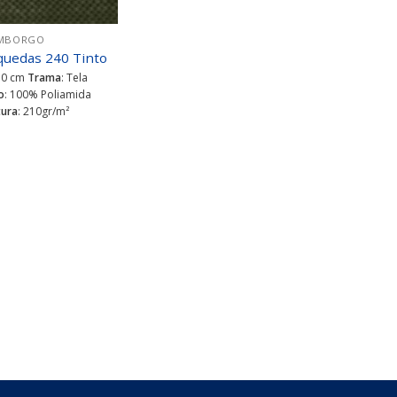
MBORGO
quedas 240 Tinto
50 cm
Trama
: Tela
o
: 100% Poliamida
ura
: 210gr/m²