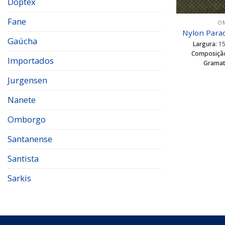
Doptex
Fane
O
Nylon Para
Gaúcha
Largura
: 1
Composiçã
Importados
Gramat
Jurgensen
Nanete
Omborgo
Santanense
Santista
Sarkis