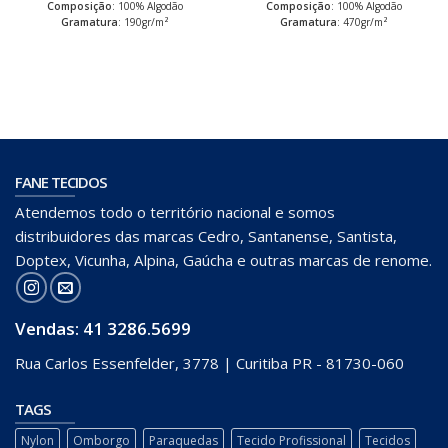
Composição
: 100% Algodão
Composição
: 100% Algodão
Gramatura
: 190gr/m²
Gramatura
: 470gr/m²
FANE TECIDOS
Atendemos todo o território nacional e somos
distribuidores das marcas Cedro, Santanense, Santista,
Doptex, Vicunha, Alpina, Gaúcha e outras marcas de renome.
Vendas: 41
3286.5699
Rua Carlos Essenfelder, 3778 | Curitiba PR - 81730-060
TAGS
Nylon
Omborgo
Paraquedas
Tecido Profissional
Tecidos