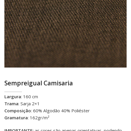
Sempreigual Camisaria
Largura
: 160 cm
Trama
: Sarja 2×1
Composição
: 60% Algodão 40% Poliéster
Gramatura
: 162gr/m²
IMPORTANTE:
as cores são apenas orientativas, podendo