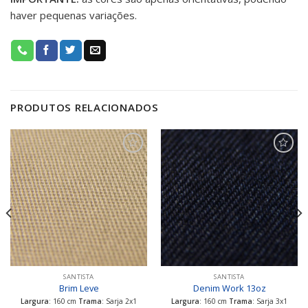
haver pequenas variações.
PRODUTOS RELACIONADOS
Adicionar
Adicionar
aos meus
aos meus
favoritos
favoritos
SANTISTA
SANTISTA
Brim Leve
Denim Work 13oz
Largura
: 160 cm
Trama
: Sarja 2x1
Largura
: 160 cm
Trama
: Sarja 3x1